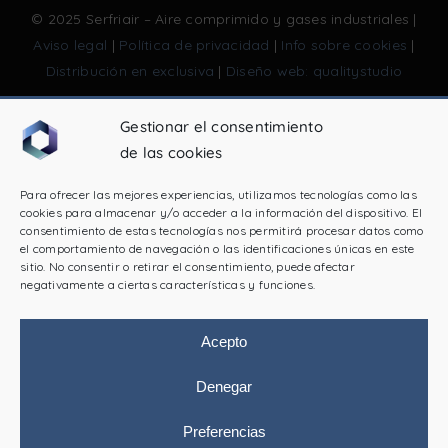
© 2025 Serfriair – Aire comprimido y gases industriales |
Aviso legal
|
Política de privacidad
|
Info sobre cookies
|
Distribución en exclusiva
|
Diseño web: qualitystudio
Gestionar el consentimiento
de las cookies
PROGRAMA KIT DIGITAL COFINANCIADO POR LOS
FONDOS NEXT GENERATION (EU) DEL MECANISMO DE
Para ofrecer las mejores experiencias, utilizamos tecnologías como las
RECUPERACIÓN Y RESILIENCIA
cookies para almacenar y/o acceder a la información del dispositivo. El
consentimiento de estas tecnologías nos permitirá procesar datos como
el comportamiento de navegación o las identificaciones únicas en este
sitio. No consentir o retirar el consentimiento, puede afectar
negativamente a ciertas características y funciones.
Acepto
Denegar
Preferencias