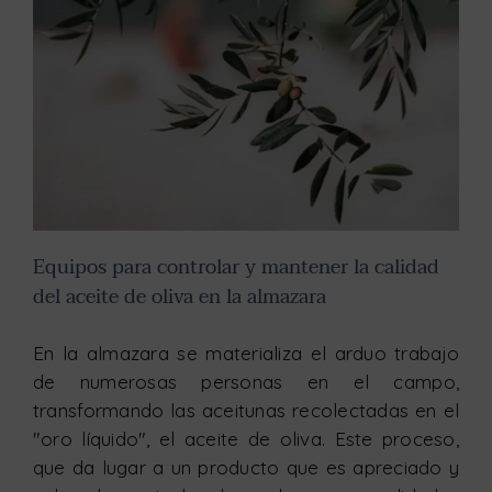
Equipos para controlar y mantener la calidad del aceite de oliva en la almazara
Equipos para controlar y mantener la calidad
del aceite de oliva en la almazara
En la almazara se materializa el arduo trabajo
de numerosas personas en el campo,
transformando las aceitunas recolectadas en el
"oro líquido", el aceite de oliva. Este proceso,
que da lugar a un producto que es apreciado y