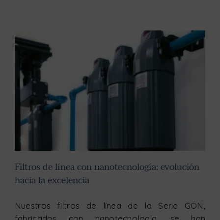
Filtros de línea con nanotecnología: evolución hacia la excelencia
Filtros de línea con nanotecnología: evolución
hacia la excelencia
Nuestros filtros de línea de la Serie GON,
fabricados con nanotecnología, se han