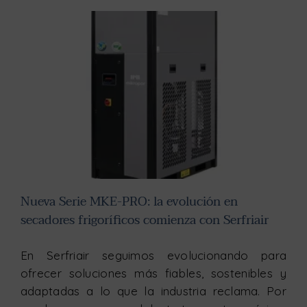
Nueva Serie MKE-PRO: la evolución en secadores frigoríficos comienza con Serfriair
Nueva Serie MKE-PRO: la evolución en
secadores frigoríficos comienza con Serfriair
En Serfriair seguimos evolucionando para
ofrecer soluciones más fiables, sostenibles y
adaptadas a lo que la industria reclama. Por