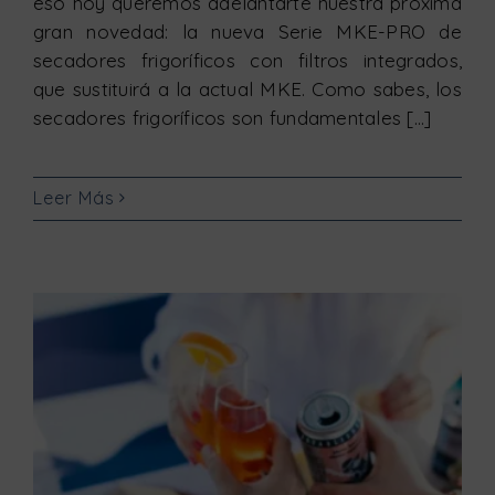
eso hoy queremos adelantarte nuestra próxima
gran novedad: la nueva Serie MKE-PRO de
secadores frigoríficos con filtros integrados,
que sustituirá a la actual MKE. Como sabes, los
secadores frigoríficos son fundamentales [...]
Leer Más
Vinos en lata: la nueva tendencia que revoluciona el mercado (y cómo el nitrógeno es su gran aliado)