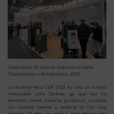
Celebramos 20 años de éxitos en el salón Climatización y Refrigeración 2023
Celebramos 20 años de éxitos en el salón
Climatización y Refrigeración 2023
La reciente feria C&R 2023 ha sido un evento
memorable para Serfriair, ya que nos ha
permitido exhibir nuestros productos, conectar
con muchos clientes y celebrar un hito muy
especial: 20 años de servicio. Este año ha sido