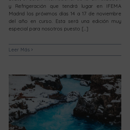
y Refrigeración que tendrá lugar en IFEMA
Madrid los próximos días 14 a 17 de noviembre
del año en curso. Esta será una edición muy
especial para nosotros puesto [...]
Leer Más
Por qué MCHILL son las mejores enfriadoras de agua en el mercado