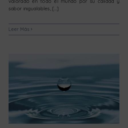
valorado en todo el mundo por su calidad y
sabor inigualables, [...]
Leer Más
¿Sabías que nuestros separadores de agua/aceite no requieren preparación previa?