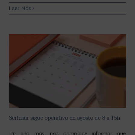
Leer Más
Serfriair sigue operativo en agosto de 8 a 15h
Serfriair sigue operativo en agosto de 8 a 15h
Un año más, nos complace informar que