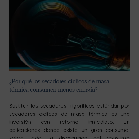
¿Por qué los secadores cíclicos de masa térmica consumen menos energía?
¿Por qué los secadores cíclicos de masa
térmica consumen menos energía?
Sustituir los secadores frigoríficos estándar por
secadores cíclicos de masa térmica es una
inversión con retorno inmediato. En
aplicaciones donde existe un gran consumo,
sobre todo, la disminución del consumo