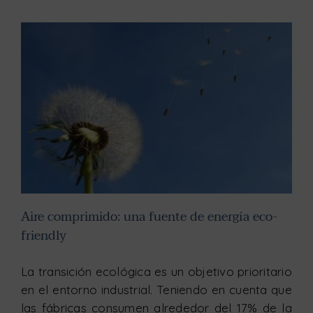
Aire comprimido: una fuente de energía eco-friendly
Aire comprimido: una fuente de energía eco-
friendly
La transición ecológica es un objetivo prioritario
en el entorno industrial. Teniendo en cuenta que
las fábricas consumen alrededor del 17% de la