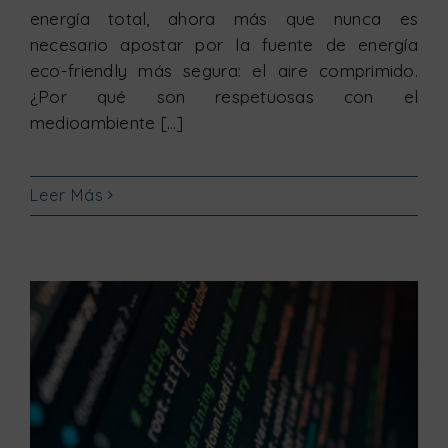
energía total, ahora más que nunca es
necesario apostar por la fuente de energía
eco-friendly más segura: el aire comprimido.
¿Por qué son respetuosas con el
medioambiente [...]
Leer Más
Generadores y secadores mejorados con una nueva generación de PLC y pantallas