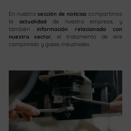
En nuestra
sección de noticias
compartimos
la
actualidad
de nuestra empresa, y
también
información relacionada con
nuestro sector
, el tratamiento de aire
comprimido y gases industriales.
Mantenimiento de verano: ¿tienes a punto tu instalación de aire comprimido?