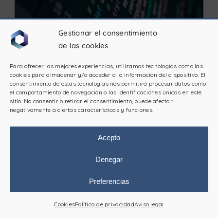
Gestionar el consentimiento
de las cookies
Generadores y secadores mejorados con una
nueva generación de PLC y pantallas
Para ofrecer las mejores experiencias, utilizamos tecnologías como las
cookies para almacenar y/o acceder a la información del dispositivo. El
consentimiento de estas tecnologías nos permitirá procesar datos como
Informamos a nuestros clientes que
el comportamiento de navegación o las identificaciones únicas en este
sitio. No consentir o retirar el consentimiento, puede afectar
recientemente hemos realizado modificaciones
negativamente a ciertas características y funciones.
en una parte de nuestra familia de productos. El
cambio ha consistido en sustituir las pantallas y
Acepto
PLC anteriores por componentes de nueva
generación. Por el momento, la maquinaria
Denegar
optimizada ha sido la siguiente: Generadores de
la serie MNG Secadores de [...]
Preferencias
Contáctanos
Cookies
Política de privacidad
Aviso legal
Open
Leer Más
chaty