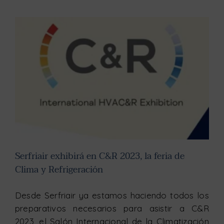
Serfriair exhibirá en C&R 2023, la feria de Clima y Refrigeración
Serfriair exhibirá en C&R 2023, la feria de
Clima y Refrigeración
Desde Serfriair ya estamos haciendo todos los
preparativos necesarios para asistir a C&R
2023, el Salón Internacional de la Climatización