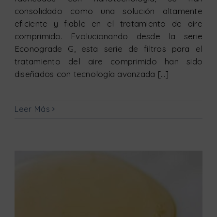
consolidado como una solución altamente
eficiente y fiable en el tratamiento de aire
comprimido. Evolucionando desde la serie
Econograde G, esta serie de filtros para el
tratamiento del aire comprimido han sido
diseñados con tecnología avanzada [...]
Leer Más
Separadores de aceite/aire: mejora el rendimiento y ahorra con el sistema de aire comprimido