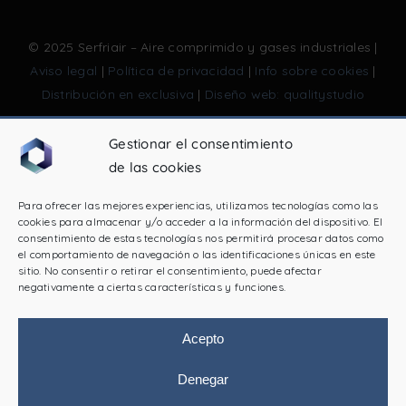
© 2025 Serfriair – Aire comprimido y gases industriales |
Aviso legal
|
Política de privacidad
|
Info sobre cookies
|
Distribución en exclusiva
|
Diseño web: qualitystudio
Gestionar el consentimiento
de las cookies
PROGRAMA KIT DIGITAL COFINANCIADO POR LOS
FONDOS NEXT GENERATION (EU) DEL MECANISMO DE
Para ofrecer las mejores experiencias, utilizamos tecnologías como las
RECUPERACIÓN Y RESILIENCIA
cookies para almacenar y/o acceder a la información del dispositivo. El
consentimiento de estas tecnologías nos permitirá procesar datos como
el comportamiento de navegación o las identificaciones únicas en este
sitio. No consentir o retirar el consentimiento, puede afectar
negativamente a ciertas características y funciones.
Acepto
Denegar