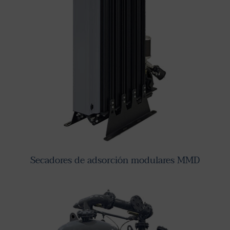
Secadores de adsorción modulares MMD
Secadores de adsorción modulares MMD