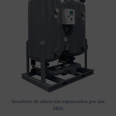
Secadores de adsorción regenerados por aire MDA
Secadores de adsorción regenerados por aire
MDA